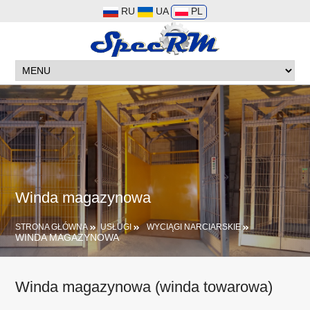
RU
UA
PL
Winda magazynowa
STRONA GŁÓWNA
USŁUGI
WYCIĄGI NARCIARSKIE
WINDA MAGAZYNOWA
Winda magazynowa (winda towarowa)