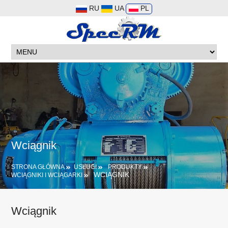
RU
UA
PL
Wciągnik
STRONA GŁÓWNA
USŁUGI
PRODUKTY
WCIĄGNIK
WCIĄGNIKI I WCIĄGARKI
Wciągnik