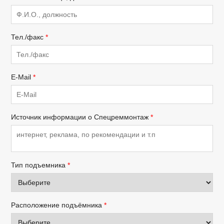
Тел./факс
*
E-Mail
*
Источник информации о Спецреммонтаж
*
Тип подъемника
*
Расположение подъёмника
*