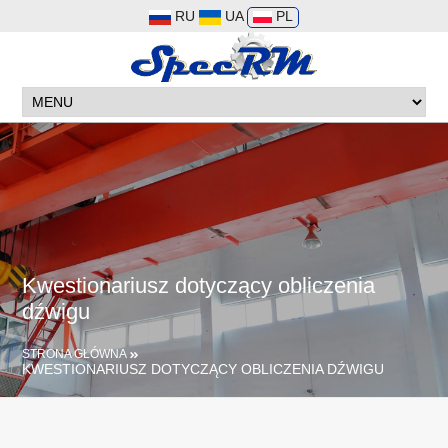
RU
UA
PL
Kwestionariusz dotyczący obliczenia
dźwigu
STRONA GŁÓWNA
KWESTIONARIUSZ DOTYCZĄCY OBLICZENIA DŹWIGU