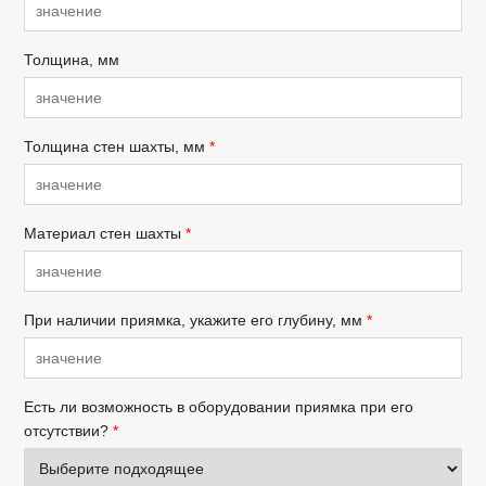
Толщина, мм
Толщина стен шахты, мм
*
Материал стен шахты
*
При наличии приямка, укажите его глубину, мм
*
Есть ли возможность в оборудовании приямка при его
отсутствии?
*