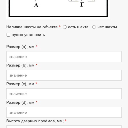
Наличие шахты на объекте
*
:
есть шахта
нет шахты
нужно установить
Размер (a), мм
*
Размер (b), мм
*
Размер (c), мм
*
Размер (d), мм
*
Высота дверных проёмов, мм;
*