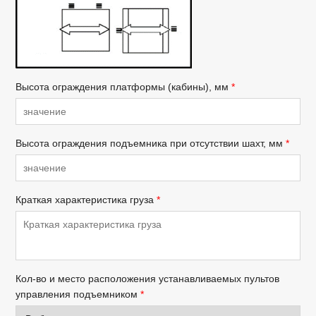
Высота ограждения платформы (кабины), мм
*
Высота ограждения подъемника при отсутствии шахт, мм
*
Краткая характеристика груза
*
Кол-во и место расположения устанавливаемых пультов
управления подъемником
*