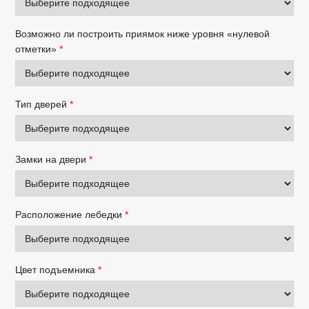
Возможно ли построить приямок ниже уровня «нулевой
отметки»
*
Тип дверей
*
Замки на двери
*
Расположение лебедки
*
Цвет подъемника
*