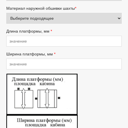
Материал наружной обшивки шахты
*
Длина платформы, мм
*
Ширина платформы, мм
*