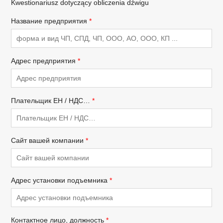
Kwestionariusz dotyczący obliczenia dźwigu
Название предприятия
*
Адрес предприятия
*
Плательщик ЕН / НДС…
*
Сайт вашей компании
*
Адрес установки подъемника
*
Контактное лицо, должность
*